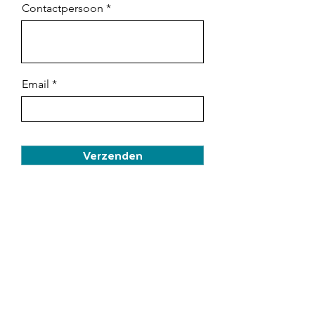
Contactpersoon
Email
Verzenden
Doordat we na de analyse vaak ook
kunnen adviseren om producten
passender te verpakken, kan heel veel
lucht uit de verpakkingen gehaald