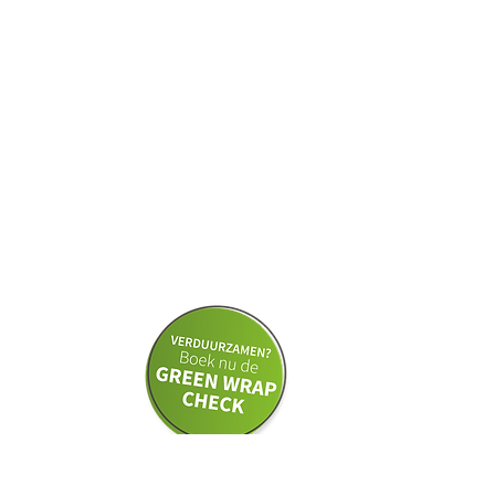
worden. Minder lucht betekent niet alleen
minder milieubelastende opvulling, maar
ook minder lucht in de vrachtwagen. De
efficiency in het vervoer vertaalt zich
direct naar milieuwinst. Voor DS80
houdt het zoeken naar een groenere
oplossing nooit op. Zo werd recent een
nieuw folie geïntroduceerd dat de helft
dunner is dan reguliere folie en daarmee
de helft minder milieubelastend. We
stoppen nooit. Vraag een Green Check
aan en zet de eerste stap.