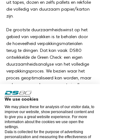
uit tapes, dozen en zelfs pallets en rekfolie
die volledig van duurzaam papier/karton
zijn.
De grootste duurzaamheidswinst op het
gebied van verpakken is te behalen door
de hoeveelheid verpakkingsmaterialen
terug te dringen. Dat kan vaak. DS80
ontwikkelde de Green Check: een eigen
duurzaamheidsanalyse van het volledige
verpakkingsproces. We bezien waar het
proces geoptimaliseerd kan worden, maar
ook waar meer duurzame materiaalkeuzes
gemaakt kunnen worden. Zo kunnen
plastic tapes vaak probleemloos door een
We use cookies
papieren variant vervangen worden. En ook
We may place these for analysis of our visitor data, to
in de opvul- en buffersystemen blijkt het
improve our website, show personalised content and
to give you a great website experience. For more
vaak mogelijk om met biologische
information about the cookies we use open the
materialen te werken.
settings.
Data is collected for the purpose of advertising
personalization and measuring the effectiveness of