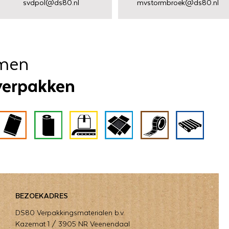
svdpol@ds80.nl
mvstormbroek@ds80.nl
men
verpakken
BEZOEKADRES
DS80 Verpakkingsmaterialen b.v.
Kazemat 1 / 3905 NR Veenendaal