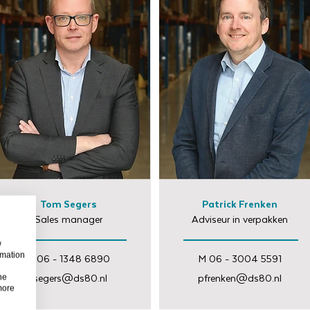
Tom Segers
Patrick Frenken
Sales manager
Adviseur in verpakken
w
rmation
M 06 - 1348 6890
M 06 - 3004 5591
tsegers@ds80.nl
pfrenken@ds80.nl
he
more