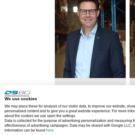
Gijs van den Oever
Directeur
We use cookies
We may place these for analysis of our visitor data, to improve our website, sho
personalised content and to give you a great website experience. For more info
M 06 - 3040 7871
about the cookies we use open the settings.
gvdoever@ds80.nl
Data is collected for the purpose of advertising personalization and measuring t
effectiveness of advertising campaigns. Data may be shared with Google LLC, 
information can be found
here
.