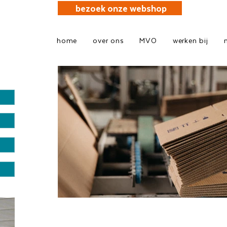
bezoek onze webshop
home
over ons
MVO
werken bij