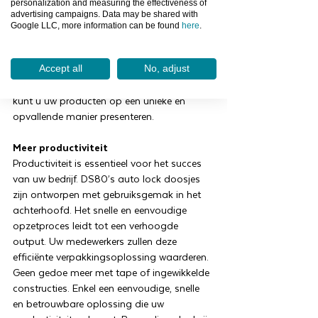
personalization and measuring the effectiveness of
keuze is aan u. Onze experts staan klaar
advertising campaigns. Data may be shared with
om u te adviseren en te begeleiden in dit
Google LLC, more information can be found
here
.
proces. Wij zorgen ervoor dat uw
verpakking niet alleen een beschermende
functie heeft, maar ook bijdraagt aan uw
Accept all
No, adjust
merkbeleving. Met een 2 zijdige bedrukking
kunt u uw producten op een unieke en
opvallende manier presenteren.
Meer productiviteit
Productiviteit is essentieel voor het succes
van uw bedrijf. DS80’s auto lock doosjes
zijn ontworpen met gebruiksgemak in het
achterhoofd. Het snelle en eenvoudige
opzetproces leidt tot een verhoogde
output. Uw medewerkers zullen deze
efficiënte verpakkingsoplossing waarderen.
Geen gedoe meer met tape of ingewikkelde
constructies. Enkel een eenvoudige, snelle
en betrouwbare oplossing die uw