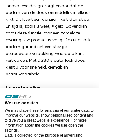
innovatieve design zorgt ervoor dat de
bodem van de doos onmiddellijk in elkaar
klikt. Dit levert een aanzienlijke tijdwinst op.
En tijd is, zoals u weet, = geld. Bovendien
zorgt deze functie voor een zorgeloze
ervaring. Uw product is veilig. De auto-lock
bodem garandeert een stevige,
betrouwbare verpakking waarop u kunt
vertrouwen. Met DS80's auto-lock doos
kiest u voor snelheid, gemak en
betrouwbaarheid.
Unieke branding
Bij DS80 begrijpen we het belang van
branding. Daarom bieden we de
We use cookies
mogelijkheid om uw verpakkingen aan 1
We may place these for analysis of our visitor data, to
zijde of aan beide zijdes te bedrukken.
improve our website, show personalised content and
Maak een blijvende indruk, zelfs voordat uw
to give you a great website experience. For more
information about the cookies we use open the
klanten het pakket openen. Uw logo,
settings.
bedrijfsnaam of een speciaal ontwerp; de
Data is collected for the purpose of advertising