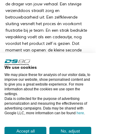
de drager van jouw verhaal. Een stevige
verzenddoos straalt zorg en
betrouwbaarheid uit. Een zelfklevende
sluiting versnelt het proces én voorkomt
frustratie bij je team. En een strak bedrukte
verpakking voelt als een cadeautje, nog
voordat het product zelf is gezien. Dat
moment van openen: de kleine seconde
waarin nieuwsgierigheid omslaat in
enthousiasme, bepaalt meer voor je merk
We use cookies
dan je denkt. In die zin is verpakking een
We may place these for analysis of our visitor data, to
stille merkambassadeur: altijd aanwezig,
improve our website, show personalised content and
altijd in contact met je klant.
to give you a great website experience. For more
information about the cookies we use open the
settings.
Het verschil in proces, marge en retouren
Data is collected for the purpose of advertising
Wat vaak vergeten wordt, is dat verpakking
personalization and measuring the effectiveness of
niet alleen een esthetische keuze is. Het
advertising campaigns. Data may be shared with
Google LLC, more information can be found
here
.
heeft directe impact op je operatie én je
kosten. De juiste doos of
verzendverpakking:
Accept all
No, adjust