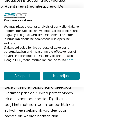
producten is dat een groot voordeel.
Ruimte- en stroombesparend:
De
dispenser is compact (33 x 62 x 44 cm) en
werkt volledig zonder stroom. Je hebt dus
We use cookies
geen stopcontact nodig, geen
We may place these for analysis of our visitor data, to
onderhoudskosten en geen energieverbruik.
improve our website, show personalised content and
Perfect voor kleinere werkplekken of flexibele
to give you a great website experience. For more
information about the cookies we use open the
inpakstations.
settings.
Onderhoudsvrij en storingsvrij:
Geen
Data is collected for the purpose of advertising
bewegende onderdelen, geen software,
personalization and measuring the effectiveness of
advertising campaigns. Data may be shared with
geen technische risico’s. De X-Wrap werkt
Google LLC, more information can be found
here
.
altijd. Dat geeft rust op de werkvloer en
bespaart onverwachte kosten.
Duurzaam verpakken met uitstraling:
De
Accept all
No, adjust
gebruikte papieren zijn gerecycled, FSC-
gecertificeerd en biologisch afbreekbaar.
Daarmee past de X-Wrap perfect binnen
elk duurzaamheidsbeleid. Tegelijkertijd
oogt het materiaal warm, ambachtelijk en
stijlvol – een belangrijk voordeel voor
merken die waarde hechten aan